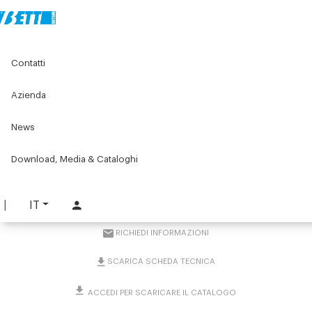
Home
Original Components
Banchi e postazioni di lavoro
Contatti
Lean products - Componenti per rulliere
Pattino terminale Antinfortunistico per slitta a rullini Ø21 - 1
VIA
Azienda
News
Pattino terminale
Antinfortunistico per slitta
Download, Media & Cataloghi
a rullini Ø21 - 1 VIA
IT
PART. 3981
RICHIEDI INFORMAZIONI
SCARICA SCHEDA TECNICA
ACCEDI PER SCARICARE IL CATALOGO