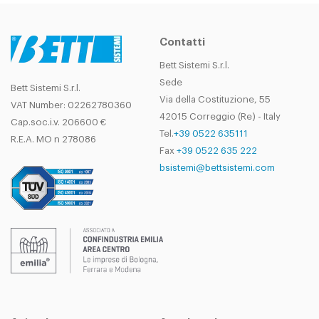
Contatti
Bett Sistemi S.r.l.
Sede
Bett Sistemi S.r.l.
Via della Costituzione, 55
VAT Number: 02262780360
42015 Correggio (Re) - Italy
Cap.soc.i.v. 206600 €
Tel.
+39 0522 635111
R.E.A. MO n 278086
Fax
+39 0522 635 222
bsistemi@bettsistemi.com