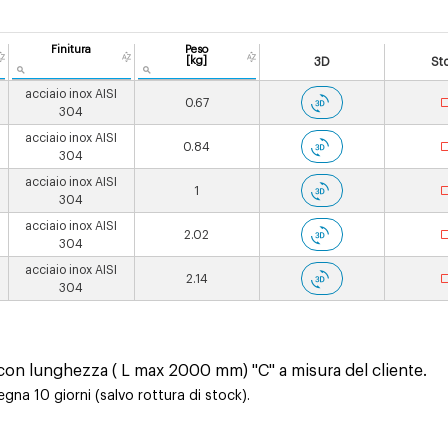
Finitura
Peso
[kg]
3D
St
acciaio inox AISI
0.67
304
acciaio inox AISI
0.84
304
acciaio inox AISI
1
304
acciaio inox AISI
2.02
304
acciaio inox AISI
2.14
304
i con lunghezza ( L max 2000 mm) "C" a misura del cliente.
na 10 giorni (salvo rottura di stock).