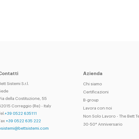
Contatti
Azienda
Bett Sistemi S.r.l.
Chi siamo
Sede
Certificazioni
Via della Costituzione, 55
B-group
42015 Correggio (Re) - Italy
Lavora con noi
el.
+39 0522 635111
Non Solo Lavoro - The Bett 
Fax
+39 0522 635 222
30-50° Anniversario
bsistemi@bettsistemi.com