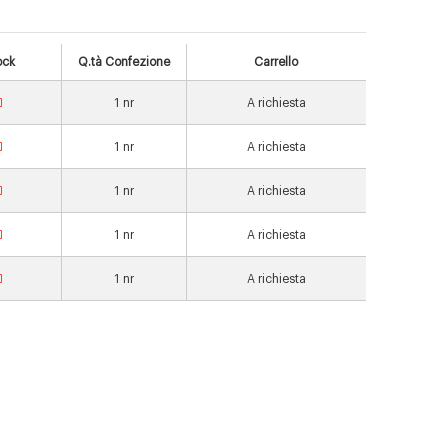
ock
Q.tà Confezione
Carrello
1
nr
A richiesta
1
nr
A richiesta
1
nr
A richiesta
1
nr
A richiesta
1
nr
A richiesta