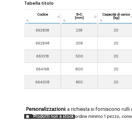
Tabella titolo
Codice
B=C
Capacità di carico
[mm]
[kg]
662838
238
20
662848
308
20
663318
500
20
664198
800
20
664308
850
20
Personalizzazioni:
a richiesta si forniscono rull
Prodotti non a stock
ordine minimo 1 pezzo, conseg