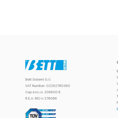
Bett Sistemi S.r.l.
VAT Number: 02262780360
Cap.soc.i.v. 206600 €
T
R.E.A. MO n 278086