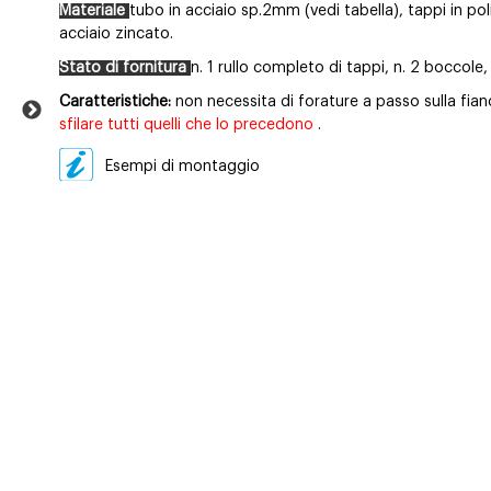
Materiale
tubo in acciaio sp.2mm (vedi tabella), tappi in pol
acciaio zincato.
Stato di fornitura
n. 1 rullo completo di tappi, n. 2 boccole,
Caratteristiche:
non necessita di forature a passo sulla fia
sfilare tutti quelli che lo precedono
.
Esempi di montaggio