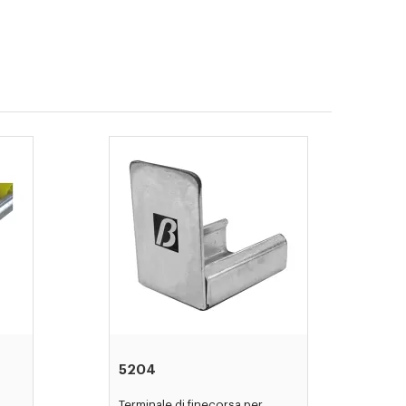
5204
Terminale di finecorsa per