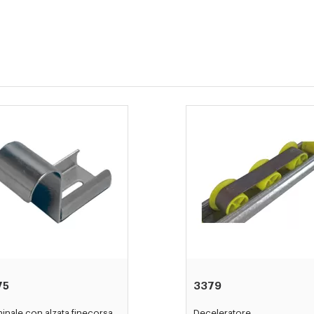
75
3379
inale con alzata finecorsa
Deceleratore