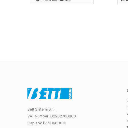
Bett Sistemi S.r.l.
VAT Number: 02262780360
Cap.soc.i.v. 206600 €
T