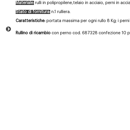
Materiale:
rulli in polipropilene,telaio in acciaio, perni in acci
Stato di fornitura:
n.1 rulliera.
Caratteristiche:
portata massima per ogni rullo 8 Kg; i perni
Rullino di ricambio
con perno cod. 687328 confezione 10 p