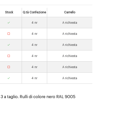
Stock
Q.tà Confezione
Carrello
4
nr
A richiesta
4
nr
A richiesta
4
nr
A richiesta
4
nr
A richiesta
4
nr
A richiesta
4
nr
A richiesta
 3 a taglio. Rulli di colore nero RAL 9005