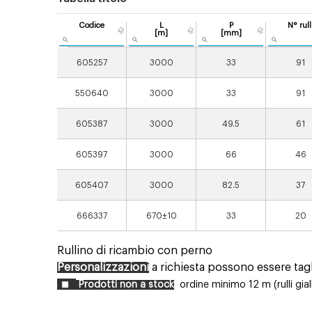
Codice
L
P
N° rull
[m]
[mm]
605257
3000
33
91
550640
3000
33
91
605387
3000
49.5
61
605397
3000
66
46
605407
3000
82.5
37
666337
670±10
33
20
Rullino di ricambio con perno
Personalizzazioni
a richiesta possono essere tagl
Prodotti non a stock
ordine minimo 12 m (rulli giall