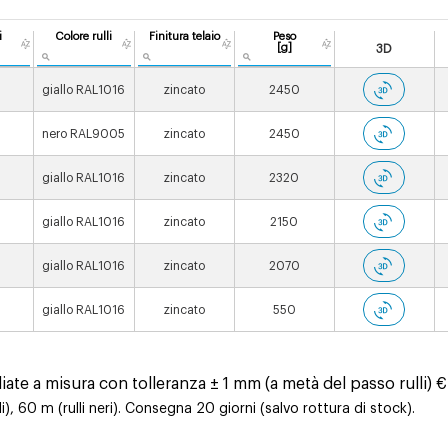
i
Colore rulli
Finitura telaio
Peso
[g]
3D
giallo RAL1016
zincato
2450
nero RAL9005
zincato
2450
giallo RAL1016
zincato
2320
giallo RAL1016
zincato
2150
giallo RAL1016
zincato
2070
giallo RAL1016
zincato
550
iate a misura con tolleranza ± 1 mm (a metà del passo rulli) €
i), 60 m (rulli neri). Consegna 20 giorni (salvo rottura di stock).