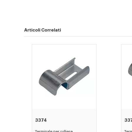
Articoli Correlati
3374
33
Terminale per rulliere
Term