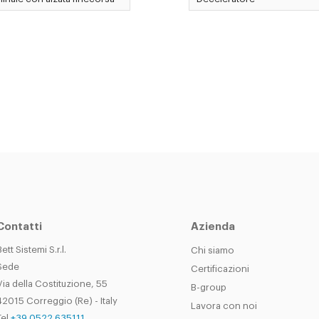
Contatti
Azienda
Bett Sistemi S.r.l.
Chi siamo
Sede
Certificazioni
Via della Costituzione, 55
B-group
42015 Correggio (Re) - Italy
Lavora con noi
el.
+39 0522 635111