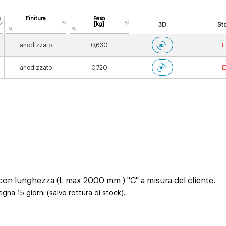
g
Finitura
Peso
[kg]
3D
St
anodizzato
0,630
anodizzato
0,720
i con lunghezza (L max 2000 mm ) "C" a misura del cliente.
na 15 giorni (salvo rottura di stock).