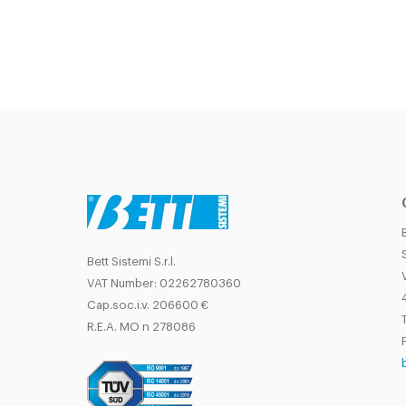
Bett Sistemi S.r.l.
VAT Number: 02262780360
Cap.soc.i.v. 206600 €
T
R.E.A. MO n 278086