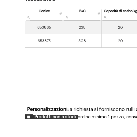
Codice
B=C
Capacità di carico k
653865
238
20
653875
308
20
Personalizzazioni:
a richiesta si forniscono rull
Prodotti non a stock
ordine minimo 1 pezzo, conseg