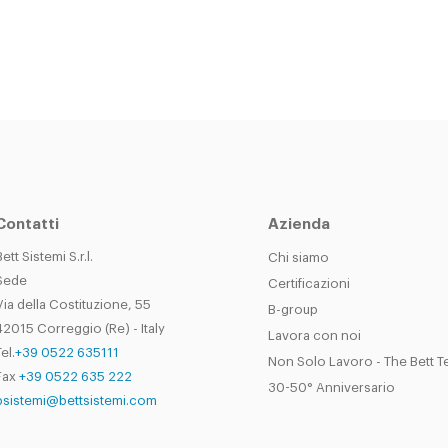
Contatti
Azienda
Bett Sistemi S.r.l.
Chi siamo
Sede
Certificazioni
Via della Costituzione, 55
B-group
42015 Correggio (Re) - Italy
Lavora con noi
el.
+39 0522 635111
Non Solo Lavoro - The Bett 
Fax
+39 0522 635 222
30-50° Anniversario
bsistemi@bettsistemi.com