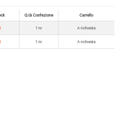
ock
Q.tà Confezione
Carrello
1
nr
A richiesta
1
nr
A richiesta