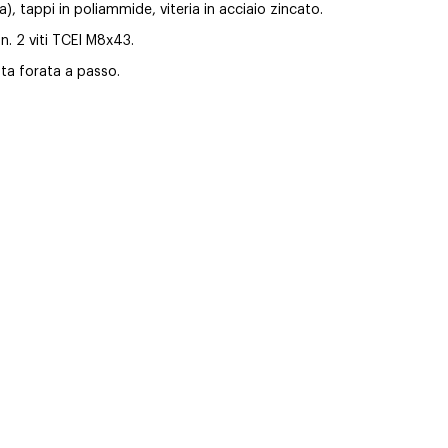
, tappi in poliammide, viteria in acciaio zincato.
 n. 2 viti TCEI M8x43.
ata forata a passo.