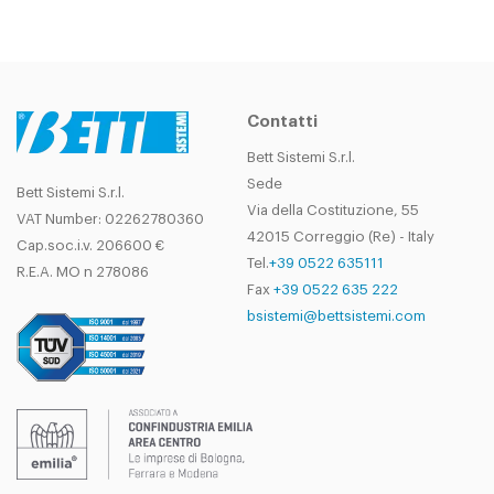
Contatti
Bett Sistemi S.r.l.
Sede
Bett Sistemi S.r.l.
Via della Costituzione, 55
VAT Number: 02262780360
42015 Correggio (Re) - Italy
Cap.soc.i.v. 206600 €
Tel.
+39 0522 635111
R.E.A. MO n 278086
Fax
+39 0522 635 222
bsistemi@bettsistemi.com