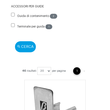
ACCESSORI PER GUIDE
Guida di contenimento
2
Terminale per guida
1
CERCA
NEXT
46
risultati
per pagina
1
›