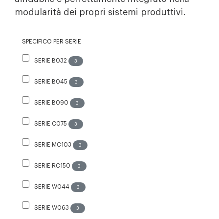
modularità dei propri sistemi produttivi.
SPECIFICO PER SERIE
SERIE B032
3
SERIE B045
3
SERIE B090
3
SERIE C075
3
SERIE MC103
3
SERIE RC150
3
SERIE W044
3
SERIE W063
3