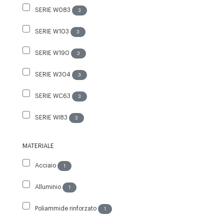
SERIE W083
3
SERIE W103
3
SERIE W190
3
SERIE W304
3
SERIE WC63
3
SERIE WI83
3
MATERIALE
Acciaio
1
Alluminio
1
Poliammide rinforzato
1