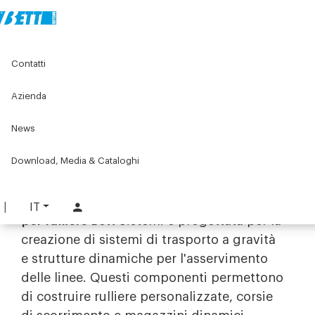
Home
Original Components
Banchi e postazioni di lavoro
Contatti
Lean products - Componenti per rulliere
Azienda
Lean products - Componenti per
rulliere
News
Modularità e scorrimento fluido
Download, Media & Cataloghi
con i Lean Products per rulliere
La gamma di
Lean Products e componenti
IT
per rulliere
Bett Sistemi è progettata per la
creazione di sistemi di trasporto a gravità
e strutture dinamiche per l'asservimento
delle linee. Questi componenti permettono
di costruire rulliere personalizzate, corsie