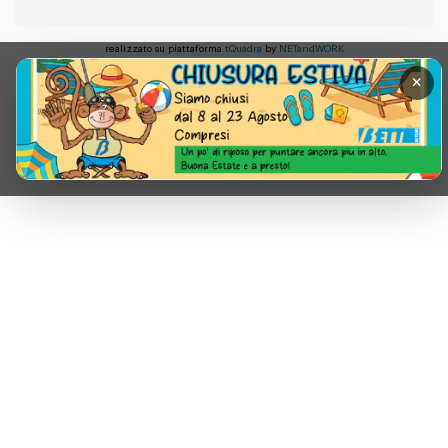
realizzato su piattaforma
tQuadra
by
NETandWORK
×