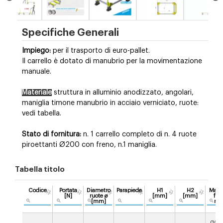
Specifiche Generali
Impiego:
per il trasporto di euro-pallet.
Il carrello è dotato di manubrio per la movimentazione
manuale.
Materiale
struttura in alluminio anodizzato, angolari,
maniglia timone manubrio in acciaio verniciato, ruote:
vedi tabella.
Stato di fornitura:
n. 1 carrello completo di n. 4 ruote
piroettanti Ø200 con freno, n.1 maniglia.
Tabella titolo
Codice
Portata
Diametro
Parapiede
H1
H2
Mater
[N]
ruote ø
[mm]
[mm]
fas
[mm]
ruo
gom