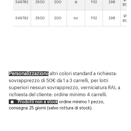
549782
2500
200
sì
1112
298
80 S
gom
549792
2500
200
no
1112
298
80 S
Personalizzazioni:
altri colori standard a richiesta:
sovrapprezzo di 50€ da 1 a 3 carrelli, per lotti
superiori nessun sovrapprezzo, verniciatura RAL a
richiesta del cliente: ordine minimo 4 carrelli.
Prodotti non a stock
ordine minimo 1 pezzo,
consegna 25 giorni (salvo rottura di stock).