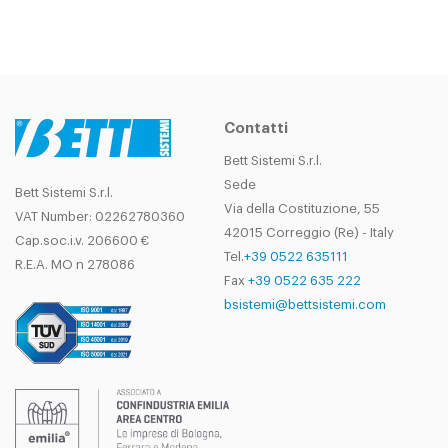
Contatti
Bett Sistemi S.r.l.
Sede
Bett Sistemi S.r.l.
Via della Costituzione, 55
VAT Number: 02262780360
42015 Correggio (Re) - Italy
Cap.soc.i.v. 206600 €
Tel.
+39 0522 635111
R.E.A. MO n 278086
Fax
+39 0522 635 222
bsistemi@bettsistemi.com