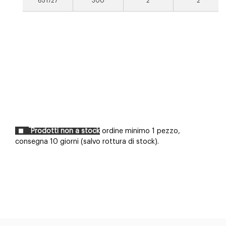
651727
300
2
2
Prodotti non a stock
ordine minimo 1 pezzo,
consegna 10 giorni (salvo rottura di stock).