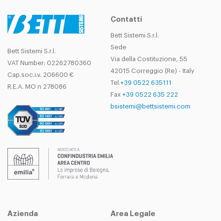
Contatti
Bett Sistemi S.r.l.
Sede
Bett Sistemi S.r.l.
Via della Costituzione, 55
VAT Number: 02262780360
42015 Correggio (Re) - Italy
Cap.soc.i.v. 206600 €
Tel.
+39 0522 635111
R.E.A. MO n 278086
Fax
+39 0522 635 222
bsistemi@bettsistemi.com
Azienda
Area Legale