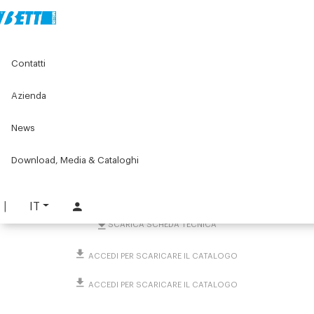
Home
Original Components
Banchi e postazioni di lavoro
Contatti
Carrelli industriali
Carrelli ergonomici porta materiali
Carrello porta contenitori impilabili
Azienda
Carrello porta contenitori
News
impilabili
Download, Media & Cataloghi
PART. 3808
RICHIEDI INFORMAZIONI
IT
SCARICA SCHEDA TECNICA
ACCEDI PER SCARICARE IL CATALOGO
ACCEDI PER SCARICARE IL CATALOGO