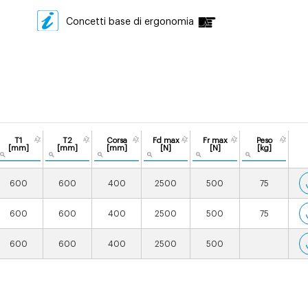
Concetti base di ergonomia
T1
T2
Corsa
Fd max
Fr max
Peso
[mm]
[mm]
[mm]
[N]
[N]
[kg]
600
600
400
2500
500
75
600
600
400
2500
500
75
600
600
400
2500
500