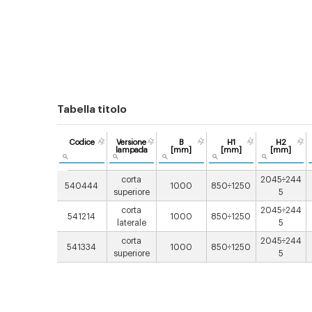
Tabella titolo
Codice
Versione
B
H1
H2
lampada
[mm]
[mm]
[mm]
corta
2045÷244
540444
1000
850÷1250
superiore
5
corta
2045÷244
541214
1000
850÷1250
laterale
5
corta
2045÷244
541334
1000
850÷1250
superiore
5