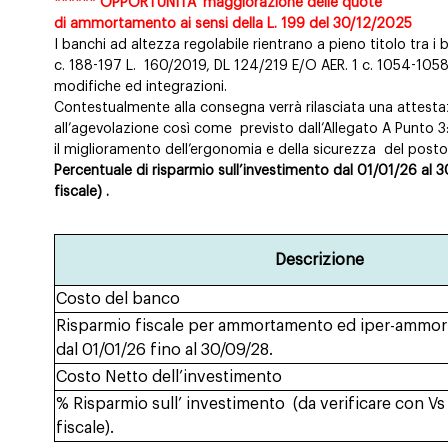
****** OPPORTUNITA’ maggiorazione delle quote
di ammortamento ai sensi della L. 199 del 30/12/2025
I banchi ad altezza regolabile rientrano a pieno titolo tra i 
c. 188-197 L.
160/2019, DL 124/219 E/O AER. 1 c. 1054-1058
modifiche ed integrazioni.
Contestualmente alla consegna verrà rilasciata una attest
all’agevolazione così come
previsto dall’Allegato A Punto 3
il miglioramento dell’ergonomia e della sicurezza
del posto 
Percentuale di risparmio sull’investimento dal 01/01/26 al 
fiscale) .
Descrizione
Costo del banco
Risparmio fiscale per ammortamento ed iper-ammor
dal 01/01/26 fino al 30/09/28.
Costo Netto dell’investimento
% Risparmio sull’ investimento
(da verificare con V
fiscale).