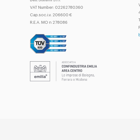
VAT Number: 02262780360
Cap.soc.i.v. 206600 €
T
R.E.A. MO n 278086