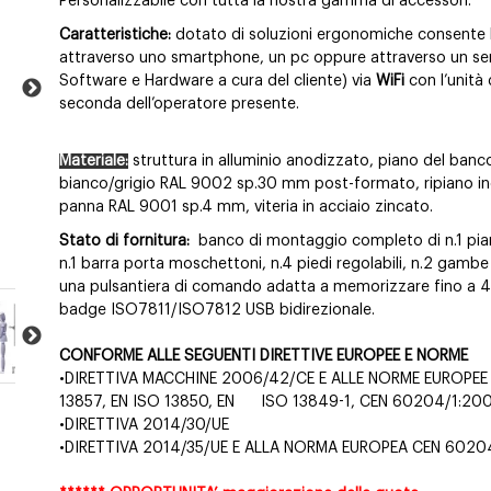
Personalizzabile con tutta la nostra gamma di accessori.
Caratteristiche:
dotato di soluzioni ergonomiche consente 
attraverso uno smartphone, un pc oppure attraverso un ser
Software e Hardware a cura del cliente) via
WiFi
con l’unità
seconda dell’operatore presente.
Materiale:
struttura in alluminio anodizzato, piano del ban
bianco/grigio RAL 9002 sp.30 mm post-formato, ripiano inc
panna RAL 9001 sp.4 mm, viteria in acciaio zincato.
Stato di fornitura:
banco di montaggio completo di n.1 piano 
n.1 barra porta moschettoni, n.4 piedi regolabili, n.2 gambe
una pulsantiera di comando adatta a memorizzare fino a 4 a
badge ISO7811/ISO7812 USB bidirezionale.
CONFORME ALLE SEGUENTI DIRETTIVE EUROPEE E NORME
•DIRETTIVA MACCHINE 2006/42/CE E ALLE NORME EUROPEE E
13857, EN ISO 13850, EN ISO 13849-1, CEN 60204/1:20
•DIRETTIVA 2014/30/UE
•DIRETTIVA 2014/35/UE E ALLA NORMA EUROPEA CEN 60204