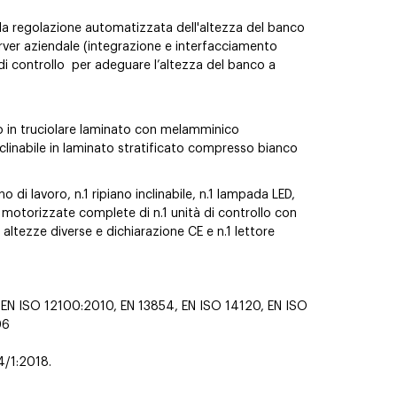
la regolazione automatizzata dell'altezza del banco
ver aziendale (integrazione e interfacciamento
 di controllo per adeguare l’altezza del banco a
co in truciolare laminato con melamminico
linabile in laminato stratificato compresso bianco
di lavoro, n.1 ripiano inclinabile, n.1 lampada LED,
 motorizzate complete di n.1 unità di controllo con
ltezze diverse e dichiarazione CE e n.1 lettore
N ISO 12100:2010, EN 13854, EN ISO 14120, EN ISO
06
/1:2018.