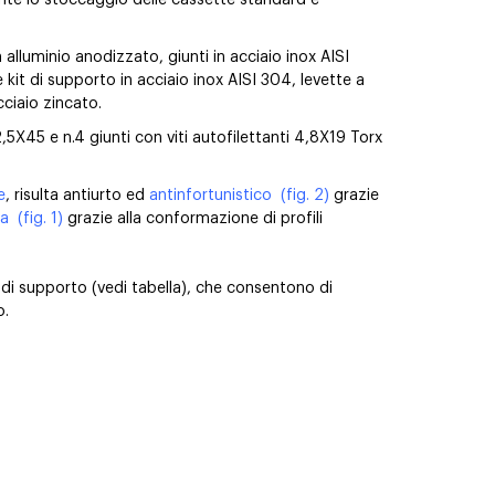
sente lo stoccaggio delle cassette standard e
 alluminio anodizzato, giunti in acciaio inox AISI
re kit di supporto in acciaio inox AISI 304, levette a
cciaio zincato.
22,5X45 e n.4 giunti con viti autofilettanti 4,8X19 Torx
e
, risulta antiurto ed
antinfortunistico
(fig. 2)
grazie
ta
(fig. 1)
grazie alla conformazione di profili
e di supporto (vedi tabella), che consentono di
o.