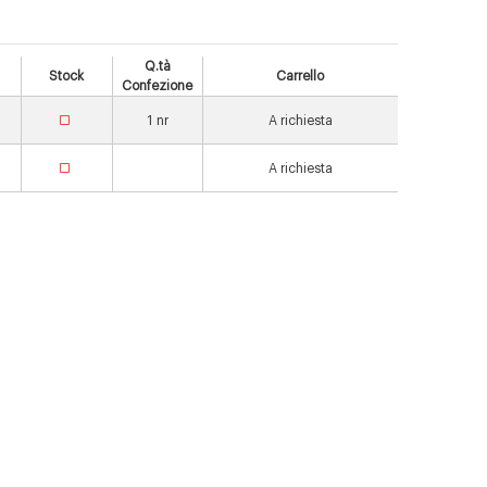
Q.tà
Stock
Carrello
Confezione
1
nr
A richiesta
A richiesta