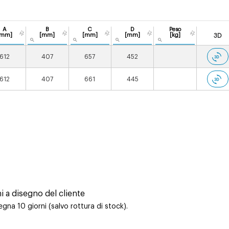
A
B
C
D
Peso
[mm]
[mm]
[mm]
[mm]
[kg]
3D
612
407
657
452
612
407
661
445
ni a disegno del cliente
na 10 giorni (salvo rottura di stock).