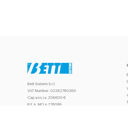
Bett Sistemi S.r.l.
VAT Number: 02262780360
Cap.soc.i.v. 206600 €
T
R.E.A. MO n 278086