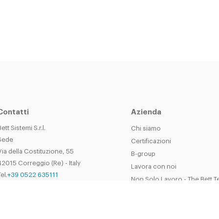
Contatti
Azienda
Bett Sistemi S.r.l.
Chi siamo
Sede
Certificazioni
Via della Costituzione, 55
B-group
42015 Correggio (Re) - Italy
Lavora con noi
el.
+39 0522 635111
Non Solo Lavoro - The Bett 
Fax
+39 0522 635 222
30-50° Anniversario
bsistemi@bettsistemi.com