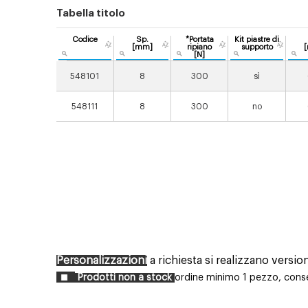
Tabella titolo
Codice
Sp.
*Portata
Kit piastre di
[mm]
ripiano
supporto
[N]
548101
8
300
sì
548111
8
300
no
Personalizzazioni
a richiesta si realizzano versio
Prodotti non a stock
ordine minimo 1 pezzo, conseg