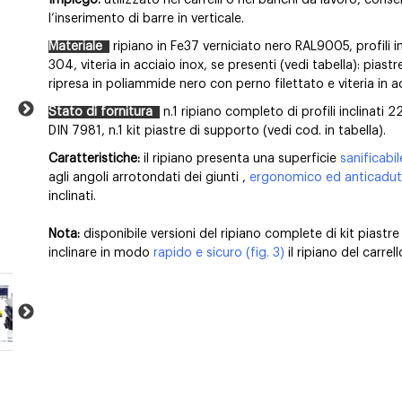
Impiego:
utilizzato nei carrelli o nei banchi da lavoro, con
l’inserimento di barre in verticale.
Materiale
ripiano in Fe37 verniciato nero RAL9005, profili in
304, viteria in acciaio inox, se presenti (vedi tabella): piast
ripresa in poliammide nero con perno filettato e viteria in a
Stato di fornitura
n.1 ripiano completo di profili inclinati 
DIN 7981, n.1 kit piastre di supporto (vedi cod. in tabella).
Caratteristiche:
il ripiano presenta una superficie
sanificabil
agli angoli arrotondati dei giunti ,
ergonomico ed anticadu
inclinati.
Nota:
disponibile versioni del ripiano complete di kit piastr
inclinare in modo
rapido e sicuro
(fig. 3)
il ripiano del carrell