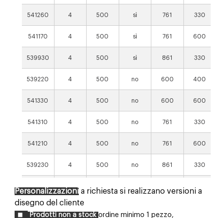
541260
4
500
sì
761
330
541170
4
500
sì
761
600
539930
4
500
sì
861
330
539220
4
500
no
600
400
541330
4
500
no
600
600
541310
4
500
no
761
330
541210
4
500
no
761
600
539230
4
500
no
861
330
539240
4
500
no
865
600
Personalizzazioni
a richiesta si realizzano versioni a
disegno del cliente
Prodotti non a stock
ordine minimo 1 pezzo,