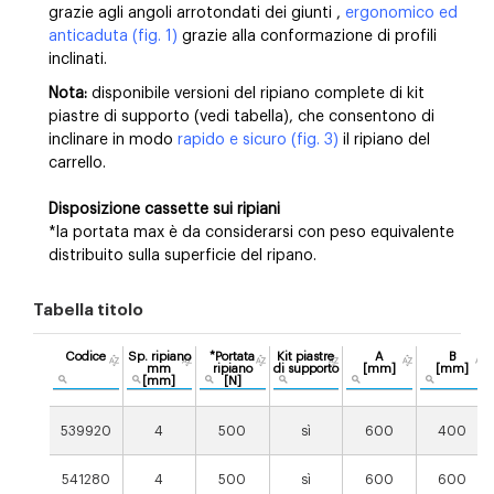
grazie agli angoli arrotondati dei giunti ,
ergonomico
ed
anticaduta (fig. 1)
grazie alla conformazione di profili
inclinati.
Nota:
disponibile versioni del ripiano complete di kit
piastre di supporto (vedi tabella), che consentono di
inclinare in modo
rapido e sicuro (fig. 3)
il ripiano del
carrello.
Disposizione cassette sui ripiani
*la portata max è da considerarsi con peso equivalente
distribuito sulla superficie del ripano.
Tabella titolo
Codice
Sp. ripiano
*Portata
Kit piastre
A
B
mm
ripiano
di supporto
[mm]
[mm]
[mm]
[N]
539920
4
500
sì
600
400
541280
4
500
sì
600
600