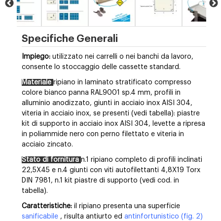
Specifiche Generali
Impiego:
utilizzato nei carrelli o nei banchi da lavoro,
consente lo stoccaggio delle cassette standard.
Materiale
ripiano in laminato stratificato compresso
colore bianco panna RAL9001 sp.4 mm, profili in
alluminio anodizzato, giunti in acciaio inox AISI 304,
viteria in acciaio inox, se presenti (vedi tabella): piastre
kit di supporto in acciaio inox AISI 304, levette a ripresa
in poliammide nero con perno filettato e viteria in
acciaio zincato.
Stato di fornitura
n.1
ripiano completo di profili inclinati
22,5X45 e
n.4 giunti con viti autofilettanti 4,8X19 Torx
DIN 7981, n.1 kit piastre di supporto (vedi cod. in
tabella).
Caratteristiche:
il ripiano presenta una superficie
sanificabile
, risulta antiurto ed
antinfortunistico (fig. 2)