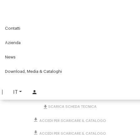
Home
Original Components
Banchi e postazioni di lavoro
Contatti
Banchi e postazioni di montaggio standard
Accessori per banchi e postazioni da lavoro
Ripiani e accessori
Ripiano per carrello/banco da lavoro
Azienda
News
Ripiano per carrello/banco
da lavoro
Download, Media & Cataloghi
PART. 4834
IT
RICHIEDI INFORMAZIONI
SCARICA SCHEDA TECNICA
ACCEDI PER SCARICARE IL CATALOGO
ACCEDI PER SCARICARE IL CATALOGO