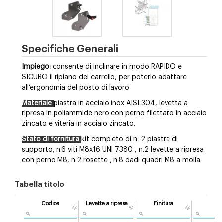
Specifiche Generali
Impiego:
consente di inclinare in modo RAPIDO e
SICURO il ripiano del carrello, per poterlo adattare
all’ergonomia del posto di lavoro.
Materiale
piastra in acciaio inox AISI 304, levetta a
ripresa in poliammide nero con perno filettato in acciaio
zincato e viteria in acciaio zincato.
Stato di fornitura
kit completo di n
.2 piastre di
supporto, n.6 viti M8x16 UNI 7380
, n.2 levette a ripresa
con perno M8, n.2 rosette
, n.8 dadi quadri M8
a molla.
Tabella titolo
Codice
Levette a ripresa
Finitura
Pe
[g