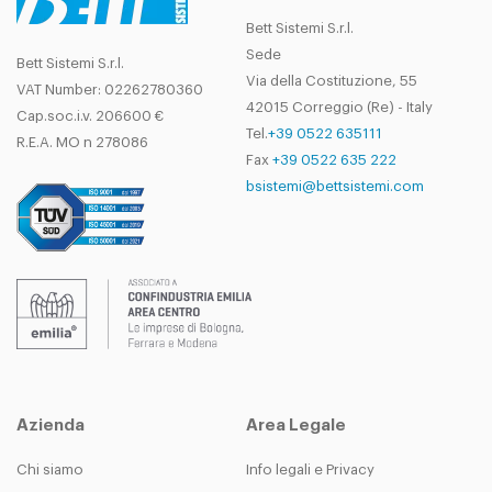
Bett Sistemi S.r.l.
Sede
Bett Sistemi S.r.l.
Via della Costituzione, 55
VAT Number: 02262780360
42015 Correggio (Re) - Italy
Cap.soc.i.v. 206600 €
Tel.
+39 0522 635111
R.E.A. MO n 278086
Fax
+39 0522 635 222
bsistemi@bettsistemi.com
Azienda
Area Legale
Chi siamo
Info legali e Privacy