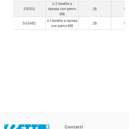
n.2 levette a
515352
ripresa con perno
2B
50
M8
n.1 levette a ripresa
503482
2B
50
con perno M8
Contatti