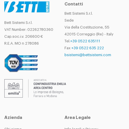
Contatti
Bett Sistemi S.r.l.
Sede
Bett Sistemi S.r.l.
Via della Costituzione, 55
VAT Number: 02262780360
42015 Correggio (Re) - Italy
Cap.soc.i.v. 206600 €
Tel.
+39 0522 635111
R.E.A. MO n 278086
Fax
+39 0522 635 222
bsistemi@bettsistemi.com
Azienda
Area Legale