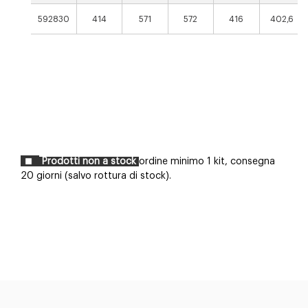
592830
414
571
572
416
402,6
Prodotti non a stock
ordine minimo 1 kit, consegna
20 giorni (salvo rottura di stock).