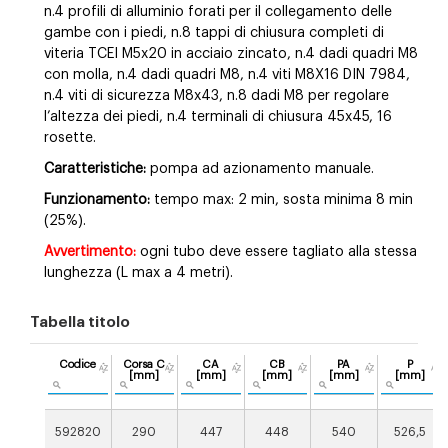
n.4 profili di alluminio forati per il collegamento delle
gambe con i piedi,
n.8 tappi di chiusura completi di
viteria TCEI M5x20 in acciaio zincato,
n.4 dadi quadri M8
con molla, n.4 dadi quadri M8, n.4 viti M8X16 DIN 7984,
n.4 viti di sicurezza
M8x43, n.8 dadi M8 per regolare
l’altezza dei piedi, n.4 terminali di chiusura 45x45, 16
rosette.
Caratteristiche:
pompa ad azionamento manuale.
Funzionamento:
tempo max: 2 min, sosta minima 8 min
(25%).
Avvertimento:
ogni tubo deve essere tagliato alla stessa
lunghezza (L max a 4 metri).
Tabella titolo
Codice
Corsa C
CA
CB
PA
P
[mm]
[mm]
[mm]
[mm]
[mm]
592820
290
447
448
540
526,5