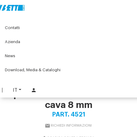
Home
Original Components
Banchi e postazioni di lavoro
Contatti
Banchi e postazioni di montaggio standard
Accessori per banchi e postazioni da lavoro
Gambe telescopiche registrabili
Azienda
Kit gambe ausiliarie regolabili per banchi in profilato di
alluminio con cava 8 mm
News
Download, Media & Cataloghi
Kit gambe ausiliarie
regolabili per banchi in
IT
profilato di alluminio con
cava 8 mm
PART. 4521
RICHIEDI INFORMAZIONI