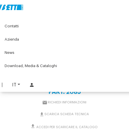
Home
Original Components
Banchi e postazioni di lavoro
Contatti
Banchi e postazioni di montaggio standard
Accessori per banchi e postazioni da lavoro
Gambe telescopiche registrabili
Azienda
Tubo flessibile di collegamento pompa-cilindro
News
Tubo flessibile di
Download, Media & Cataloghi
collegamento pompa-
cilindro
IT
PART. 2085
RICHIEDI INFORMAZIONI
SCARICA SCHEDA TECNICA
ACCEDI PER SCARICARE IL CATALOGO