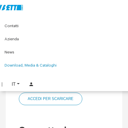
Contatti
Home
Download, Media & Cataloghi
Cataloghi Componenti
Componenti per Macchine - Handbook 1
Azienda
News
Componenti per
Download, Media & Cataloghi
Macchine -
Handbook 1
IT
ACCEDI PER SCARICARE