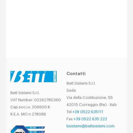
Contatta per info
Contatti
Bett Sistemi S.r.l.
Sede
Bett Sistemi S.r.l.
Via della Costituzione, 55
VAT Number: 02262780360
42015 Correggio (Re) - Italy
Cap.soc.i.v. 206600 €
Tel.
+39 0522 635111
R.E.A. MO n 278086
Fax
+39 0522 635 222
bsistemi@bettsistemi.com