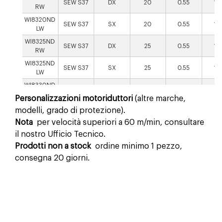
SEW S37
DX
20
0.55
19.
RW
WI8320ND
SEW S37
SX
20
0.55
19.
LW
WI8325ND
SEW S37
DX
25
0.55
19.
RW
WI8325ND
SEW S37
SX
25
0.55
19.
LW
WI8330ND
SEW S37
DX
30
0.55
13.
RW
Personalizzazioni motoriduttori
(altre marche,
WI8330ND
modelli, grado di protezione).
SEW S37
SX
30
0.55
13.
LW
Nota
per velocità superiori a 60 m/min, consultare
WI8340ND
SEW S37
DX
40
0.55
13.
il nostro Ufficio Tecnico.
RW
Prodotti non a stock
ordine minimo 1 pezzo,
WI8340ND
SEW S37
SX
40
0.55
13.
consegna 20 giorni.
LW
WI8350ND
SEW S37
DX
50
0.55
10.
RW
WI8350ND
SEW S37
SX
50
0.55
10.
LW
WI8360ND
SEW S37
DX
60
0.75
8