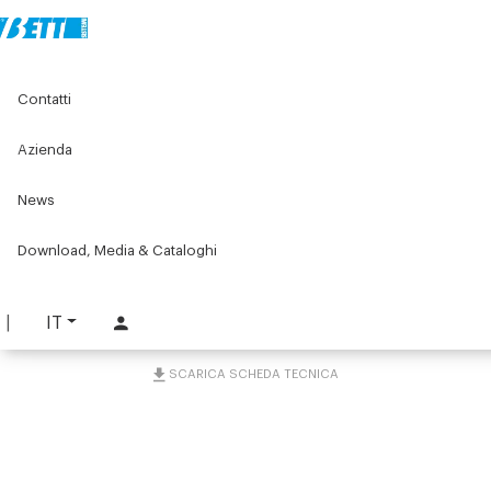
Home
Componenti per nastri trasportatori
Contatti
Componenti per nastri trasportatori Serie W
Serie WI83 Blister CHAIN®
Gruppi di traino WI83
Traino di testa rinviato WI83
Azienda
News
Traino di testa rinviato
WI83
Download, Media & Cataloghi
PART. WI83-DW
IT
RICHIEDI INFORMAZIONI
SCARICA SCHEDA TECNICA