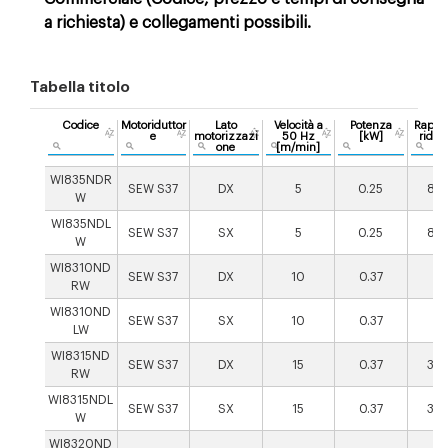
a richiesta) e collegamenti possibili.
Tabella titolo
Codice
Motoriduttor
Lato
Velocità a
Potenza
Rappor
e
motorizzazi
50 Hz
[kW]
riduz
one
[m/min]
[i
WI835NDR
SEW S37
DX
5
0.25
86.
W
WI835NDL
SEW S37
SX
5
0.25
86.
W
WI8310ND
SEW S37
DX
10
0.37
51
RW
WI8310ND
SEW S37
SX
10
0.37
51
LW
WI8315ND
SEW S37
DX
15
0.37
30.
RW
WI8315NDL
SEW S37
SX
15
0.37
30.
W
WI8320ND