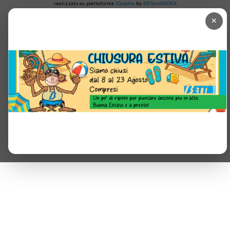
realizzato su piattaforma
tQuadra
by
NETandWORK
×