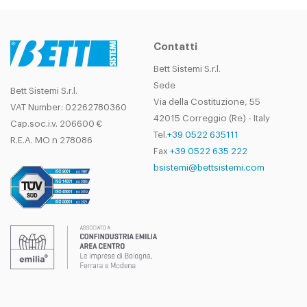
RW
WI8360ND
SEW S37
SX
60
0.75
8
LW
Contatti
Bett Sistemi S.r.l.
Sede
Bett Sistemi S.r.l.
Via della Costituzione, 55
VAT Number: 02262780360
42015 Correggio (Re) - Italy
Cap.soc.i.v. 206600 €
Tel.
+39 0522 635111
R.E.A. MO n 278086
Fax
+39 0522 635 222
bsistemi@bettsistemi.com