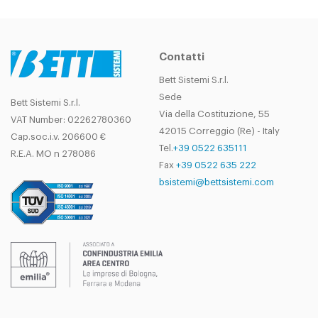
Contatti
Bett Sistemi S.r.l.
Sede
Bett Sistemi S.r.l.
Via della Costituzione, 55
VAT Number: 02262780360
42015 Correggio (Re) - Italy
Cap.soc.i.v. 206600 €
Tel.
+39 0522 635111
R.E.A. MO n 278086
Fax
+39 0522 635 222
bsistemi@bettsistemi.com