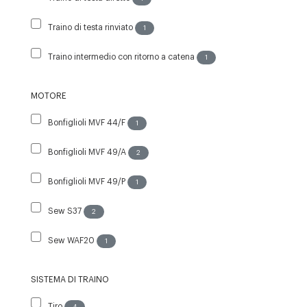
Traino di testa rinviato
1
Traino intermedio con ritorno a catena
1
MOTORE
Bonfiglioli MVF 44/F
1
Bonfiglioli MVF 49/A
2
Bonfiglioli MVF 49/P
1
Sew S37
2
Sew WAF20
1
SISTEMA DI TRAINO
Tiro