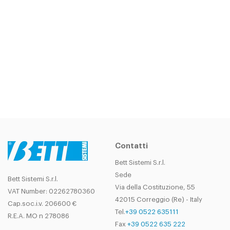
Contatti
Bett Sistemi S.r.l.
Sede
Bett Sistemi S.r.l.
Via della Costituzione, 55
VAT Number: 02262780360
42015 Correggio (Re) - Italy
Cap.soc.i.v. 206600 €
Tel.
+39 0522 635111
R.E.A. MO n 278086
Fax
+39 0522 635 222