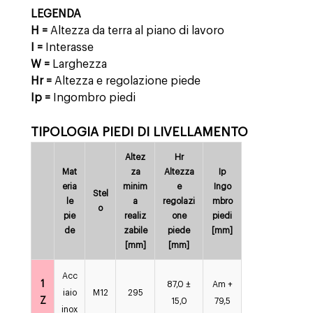
LEGENDA
H =
Altezza da terra al piano di lavoro
I =
Interasse
W =
Larghezza
Hr =
Altezza e regolazione piede
Ip =
Ingombro piedi
TIPOLOGIA PIEDI DI LIVELLAMENTO
Altez
Hr
Mat
za
Altezza
Ip
eria
minim
e
Ingo
Stel
le
a
regolazi
mbro
o
pie
realiz
one
piedi
de
zabile
piede
[mm]
[mm]
[mm]
Acc
1
87,0 ±
Am +
iaio
M12
295
Z
15,0
79,5
inox