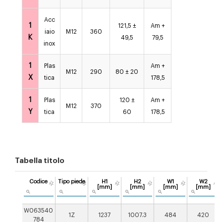
Acc
1
121,5 ±
Am +
iaio
M12
360
K
49,5
79,5
inox
1
Plas
Am +
M12
290
80 ± 20
X
tica
178,5
1
Plas
120 ±
Am +
M12
370
Y
tica
60
178,5
Tabella titolo
Codice
Tipo piede
H1
H2
W1
W2
[mm]
[mm]
[mm]
[mm]
W063540
1Z
1237
1007.3
484
420
784