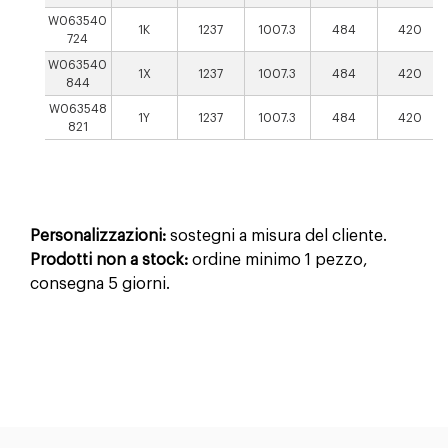
W063540
1K
1237
1007.3
484
420
724
W063540
1X
1237
1007.3
484
420
844
W063548
1Y
1237
1007.3
484
420
821
Personalizzazioni:
sostegni a misura del cliente.
Prodotti non a stock:
ordine minimo 1 pezzo,
consegna 5 giorni.