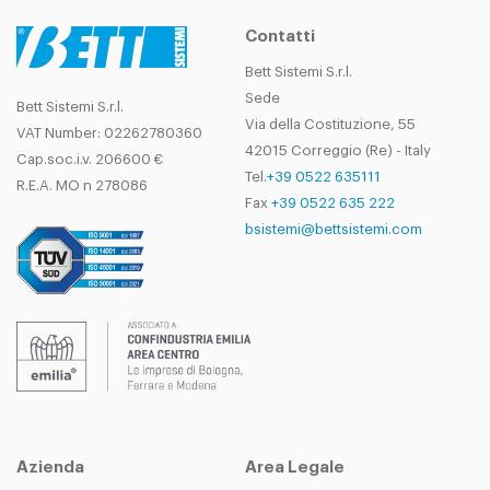
Contatti
Bett Sistemi S.r.l.
Sede
Bett Sistemi S.r.l.
Via della Costituzione, 55
VAT Number: 02262780360
42015 Correggio (Re) - Italy
Cap.soc.i.v. 206600 €
Tel.
+39 0522 635111
R.E.A. MO n 278086
Fax
+39 0522 635 222
bsistemi@bettsistemi.com
Azienda
Area Legale