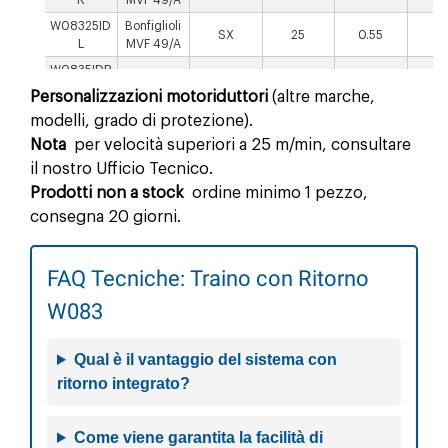
W08325ID
Bonfiglioli
SX
25
0.55
1
L
MVF 49/A
W0835IDR
SEW S37
DX
5
0.37
51
W
Personalizzazioni motoriduttori
(altre marche,
W0835IDL
modelli, grado di protezione).
SEW S37
SX
5
0.37
51
W
Nota
per velocità superiori a 25 m/min, consultare
W08310ID
SEW S37
DX
10
0.37
30.
il nostro Ufficio Tecnico.
RW
Prodotti non a stock
ordine minimo 1 pezzo,
W08310ID
SEW S37
SX
10
0.37
30.
consegna 20 giorni.
LW
W08315ID
SEW S37
DX
15
0.55
19.
RW
FAQ Tecniche: Traino con Ritorno
W08315IDL
SEW S37
SX
15
0.55
19.
W083
W
W08320ID
SEW S37
DX
20
0.55
19.
RW
Qual è il vantaggio del sistema con
W08320ID
ritorno integrato?
SEW S37
SX
20
0.55
19.
LW
W08325ID
SEW S37
DX
25
0.55
13.
Come viene garantita la facilità di
RW