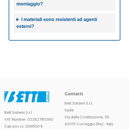
montaggio?
W08325ID
SEW S37
SX
25
0.55
13.
LW
I materiali sono resistenti ad agenti
esterni?
Contatti
Bett Sistemi S.r.l.
Sede
Bett Sistemi S.r.l.
Via della Costituzione, 55
VAT Number: 02262780360
42015 Correggio (Re) - Italy
Cap.soc.i.v. 206600 €