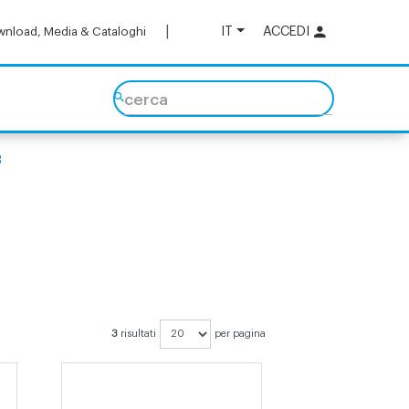
IT
ACCEDI
nload, Media & Cataloghi
cerca
3
3
risultati
per pagina