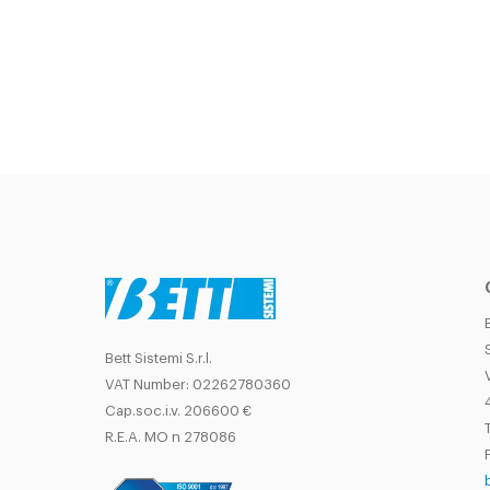
Bett Sistemi S.r.l.
VAT Number: 02262780360
Cap.soc.i.v. 206600 €
T
R.E.A. MO n 278086