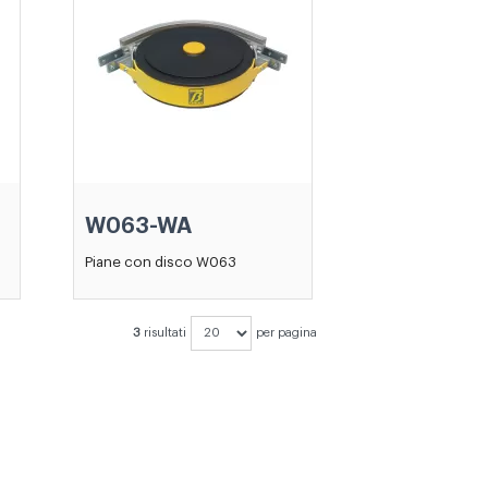
W063-WA
Piane con disco W063
3
risultati
per pagina