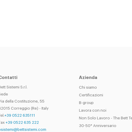
Contatti
Azienda
Bett Sistemi S.r.l.
Chi siamo
Sede
Certificazioni
Via della Costituzione, 55
B-group
42015 Correggio (Re) - Italy
Lavora con noi
el.
+39 0522 635111
Non Solo Lavoro - The Bett 
Fax
+39 0522 635 222
30-50° Anniversario
bsistemi@bettsistemi.com