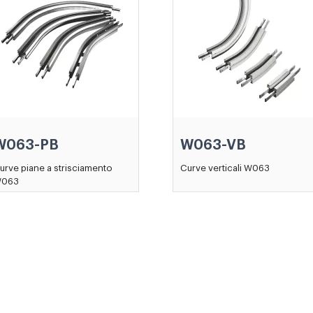
W063-PB
W063-VB
urve piane a strisciamento
Curve verticali W063
063