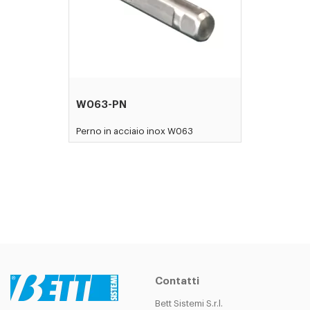
W063-PN
Perno in acciaio inox W063
Contatti
Bett Sistemi S.r.l.