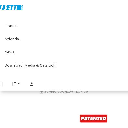
Home
Componenti per nastri trasportatori
Contatti
Componenti per nastri trasportatori Serie W
Serie W063
Catene W063
Catena con maglie frizionate W063
Azienda
Catena con maglie
News
frizionate W063
Download, Media & Cataloghi
PART. W063-CFA
RICHIEDI INFORMAZIONI
IT
SCARICA SCHEDA TECNICA