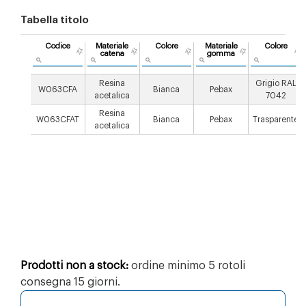
Tabella titolo
Codice
Materiale
Colore
Materiale
Colore
catena
gomma
Resina
Grigio RAL
W063CFA
Bianca
Pebax
acetalica
7042
Resina
W063CFAT
Bianca
Pebax
Trasparente
acetalica
Prodotti non a stock:
ordine minimo 5 rotoli
consegna 15 giorni.