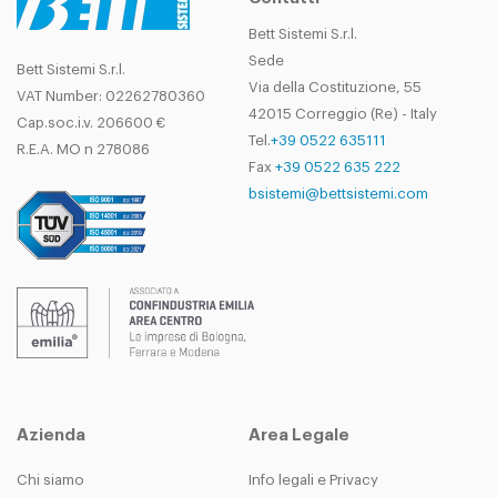
Bett Sistemi S.r.l.
Sede
Bett Sistemi S.r.l.
Via della Costituzione, 55
VAT Number: 02262780360
42015 Correggio (Re) - Italy
Cap.soc.i.v. 206600 €
Tel.
+39 0522 635111
R.E.A. MO n 278086
Fax
+39 0522 635 222
bsistemi@bettsistemi.com
Azienda
Area Legale
Chi siamo
Info legali e Privacy