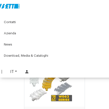
Home
Componenti per nastri trasportatori
Contatti
Componenti per nastri trasportatori Serie W
Serie W063
Azienda
Serie W063
Caratteristiche dei materiali e dati tecnici
News
Scarica il PDF delle informazioni tecniche.
Download, Media & Cataloghi
IT