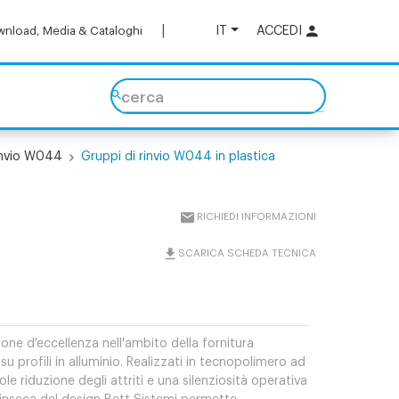
IT
ACCEDI
nload, Media & Cataloghi
cerca
rinvio W044
Gruppi di rinvio W044 in plastica
RICHIEDI INFORMAZIONI
SCARICA SCHEDA TECNICA
ne d'eccellenza nell'ambito della fornitura
u profili in alluminio. Realizzati in tecnopolimero ad
 riduzione degli attriti e una silenziosità operativa