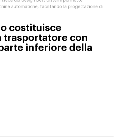
ntrinseca del design Bett Sistemi permette
chine automatiche, facilitando la progettazione di
io costituisce
n trasportatore con
parte inferiore della