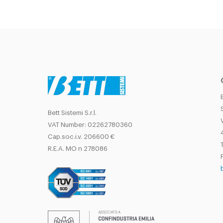
Bett Sistemi S.r.l.
VAT Number: 02262780360
Cap.soc.i.v. 206600 €
T
R.E.A. MO n 278086