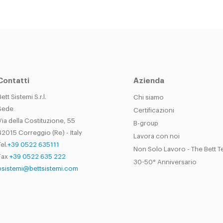
Contatti
Azienda
Bett Sistemi S.r.l.
Chi siamo
Sede
Certificazioni
Via della Costituzione, 55
B-group
42015 Correggio (Re) - Italy
Lavora con noi
el.
+39 0522 635111
Non Solo Lavoro - The Bett 
Fax
+39 0522 635 222
30-50° Anniversario
bsistemi@bettsistemi.com