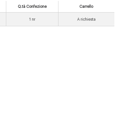
Q.tà Confezione
Carrello
1
nr
A richiesta