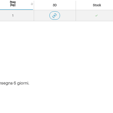
Peso
[kg]
3D
Stock
1
segna 6 giorni.