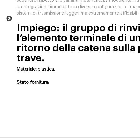
superiore rispetto alle varianti metalliche. La modularità i
un'integrazione immediata in diverse configurazioni di mac
sistemi di trasmissione leggeri ma estremamente affidabili.
Impiego: il gruppo di rinv
l’elemento terminale di u
ritorno della catena sulla 
trave.
Materiale:
plastica.
Stato fornitura: