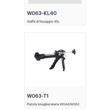
W063-KL40
Staffa di fissaggio 45L
W063-T1
Pistola smagliacatena W044/W063