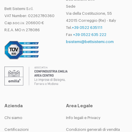
Sede
Bett Sistemi S.r.l.
Via della Costituzione, 55
VAT Number: 02262780360
42015 Correggio (Re) - Italy
Cap.soc.i.v. 206600 €
Tel.
+39 0522 635111
R.E.A. MO n 278086
Fax
+39 0522 635 222
bsistemi@bettsistemi.com
Azienda
Area Legale
Chi siamo
Info legali e Privacy
Certificazioni
Condizioni generali di vendita