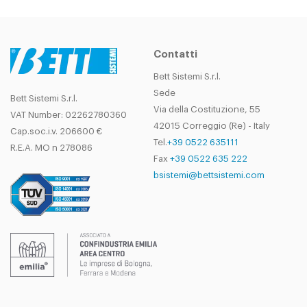
Contatti
Bett Sistemi S.r.l.
Sede
Bett Sistemi S.r.l.
Via della Costituzione, 55
VAT Number: 02262780360
42015 Correggio (Re) - Italy
Cap.soc.i.v. 206600 €
Tel.
+39 0522 635111
R.E.A. MO n 278086
Fax
+39 0522 635 222
bsistemi@bettsistemi.com