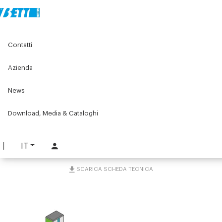
Home
Componenti per nastri trasportatori
Contatti
Componenti per nastri trasportatori Serie C075
Attrezzi ed accessori C075
Sostegno per trave laterale inclinabile
Azienda
News
Sostegno per trave
laterale inclinabile
Download, Media & Cataloghi
PART. C075-SS1
IT
RICHIEDI INFORMAZIONI
SCARICA SCHEDA TECNICA