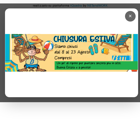
realizzato su piattaforma
tQuadra
by
NETandWORK
×