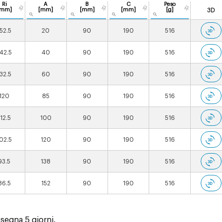
Ri
A
B
C
Peso
[mm]
[mm]
[mm]
[mm]
[g]
3D
152.5
20
90
190
516
42.5
40
90
190
516
132.5
60
90
190
516
120
85
90
190
516
112.5
100
90
190
516
02.5
120
90
190
516
93.5
138
90
190
516
86.5
152
90
190
516
segna 5 giorni.