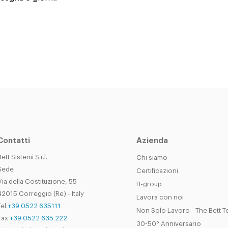
Contatti
Azienda
Bett Sistemi S.r.l.
Chi siamo
Sede
Certificazioni
Via della Costituzione, 55
B-group
42015 Correggio (Re) - Italy
Lavora con noi
el.
+39 0522 635111
Non Solo Lavoro - The Bett 
Fax
+39 0522 635 222
30-50° Anniversario