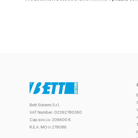
Bett Sistemi S.r.l.
VAT Number: 02262780360
Cap.soc.i.v. 206600 €
T
R.E.A. MO n 278086