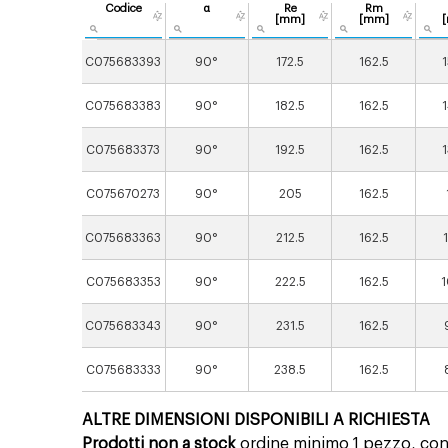
Codice
α
Re
Rm
[mm]
[mm]
C075683393
90°
172.5
162.5
C075683383
90°
182.5
162.5
1
C075683373
90°
192.5
162.5
C075670273
90°
205
162.5
C075683363
90°
212.5
162.5
C075683353
90°
222.5
162.5
1
C075683343
90°
231.5
162.5
C075683333
90°
238.5
162.5
ALTRE DIMENSIONI DISPONIBILI A RICHIESTA
Prodotti non a stock
ordine minimo 1 pezzo, con