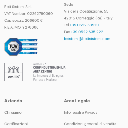
Sede
Bett Sistemi S.r.l.
Via della Costituzione, 55
VAT Number: 02262780360
42015 Correggio (Re) - Italy
Cap.soc.i.v. 206600 €
Tel.
+39 0522 635111
R.E.A. MO n 278086
Fax
+39 0522 635 222
bsistemi@bettsistemi.com
Azienda
Area Legale
Chi siamo
Info legali e Privacy
Certificazioni
Condizioni generali di vendita