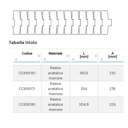
Tabella titolo
Codice
Materiale
L
A
[mm]
[mm]
Resina
CC656161
acetalica
190.5
210
marrone
Resina
CC656171
acetalica
254
278
marrone
Resina
CC656181
acetalica
304.8
329
marrone