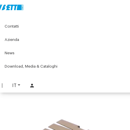
Home
Componenti per nastri trasportatori
Contatti
Catene per nastri trasportatori
Catena a cerniera Flex
Azienda
Catena a cerniera Flex
News
PART. 206-C
RICHIEDI INFORMAZIONI
Download, Media & Cataloghi
SCARICA SCHEDA TECNICA
IT