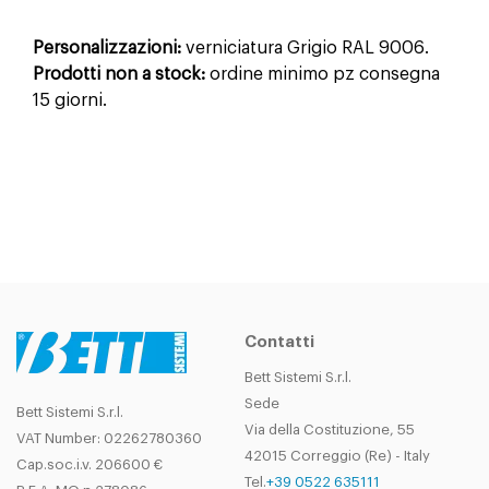
Personalizzazioni:
verniciatura Grigio RAL 9006.
Prodotti non a stock:
ordine minimo pz consegna
15 giorni.
Contatti
Bett Sistemi S.r.l.
Sede
Bett Sistemi S.r.l.
Via della Costituzione, 55
VAT Number: 02262780360
42015 Correggio (Re) - Italy
Cap.soc.i.v. 206600 €
Tel.
+39 0522 635111