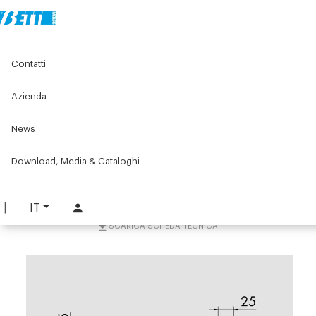
Home
Componenti per nastri trasportatori
Contatti
Accessori per nastri trasportatori
Sostegni e accessori
Staffa di fissaggio 90x45 W083
Azienda
Staffa di fissaggio 90x45
News
W083
Download, Media & Cataloghi
PART. W083-Y90
RICHIEDI INFORMAZIONI
IT
SCARICA SCHEDA TECNICA