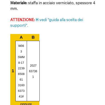
Materiale:
staffa in acciaio verniciato, spessore 4
mm.
ATTENZIONE:
H
vedi "guida alla scelta dei
supporti".
A
B
W06
3
SWM
8-17
2027
2239
1
63736
6508
1
61
3160
6373
41#
oppure