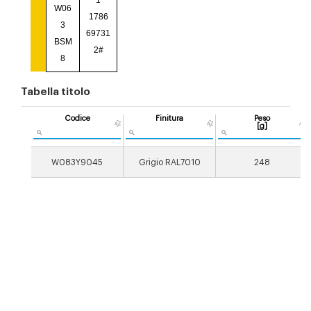
1
W06
1786
3
69731
BSM
2#
8
Tabella titolo
Codice
Finitura
Peso
[g]
W083Y9045
Grigio RAL7010
248