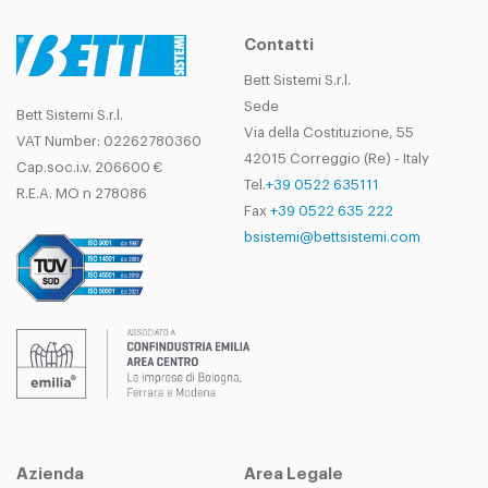
Contatti
Bett Sistemi S.r.l.
Sede
Bett Sistemi S.r.l.
Via della Costituzione, 55
VAT Number: 02262780360
42015 Correggio (Re) - Italy
Cap.soc.i.v. 206600 €
Tel.
+39 0522 635111
R.E.A. MO n 278086
Fax
+39 0522 635 222
bsistemi@bettsistemi.com
Azienda
Area Legale