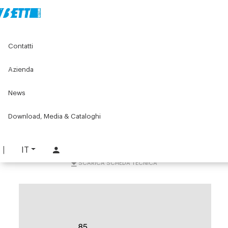
Home
Componenti per nastri trasportatori
Contatti
Accessori per nastri trasportatori
Sostegni e accessori
Staffa di fissaggio parallelo W063
Azienda
Staffa di fissaggio
News
parallelo W063
Download, Media & Cataloghi
PART. W063-K73
RICHIEDI INFORMAZIONI
IT
SCARICA SCHEDA TECNICA