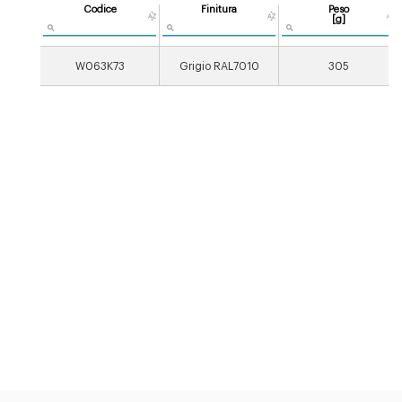
Codice
Finitura
Peso
[g]
W063K73
Grigio RAL7010
305