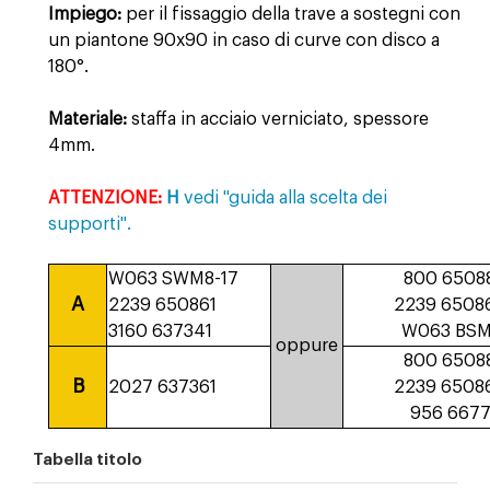
Impiego:
per il fissaggio della trave a sostegni con
un piantone 90x90 in caso di curve con disco a
180°.
Materiale:
staffa in acciaio verniciato, spessore
4mm.
ATTENZIONE:
H
vedi "guida alla scelta dei
supporti".
W063 SWM8-17
800 6508
A
2239 650861
2239 6508
3160 637341
W063 BS
oppure
800 6508
B
2027 637361
2239 6508
956 667
Tabella titolo