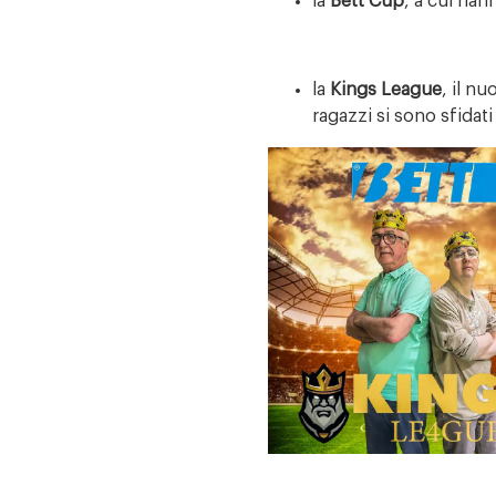
la
Bett Cup
, a cui han
la
Kings League
, il n
ragazzi si sono sfidat