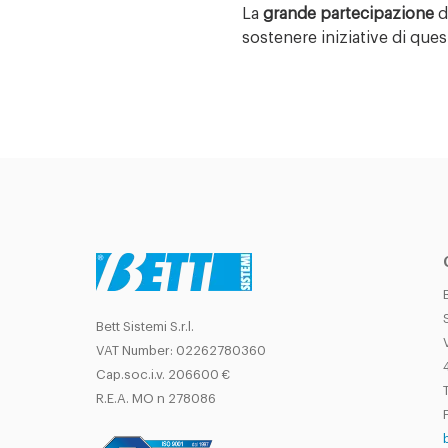
La
grande partecipazione
d
sostenere iniziative di que
Bett Sistemi S.r.l.
VAT Number: 02262780360
Cap.soc.i.v. 206600 €
T
R.E.A. MO n 278086