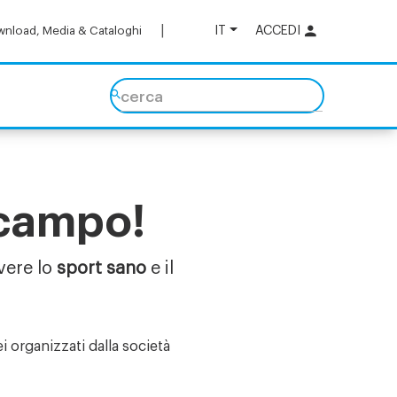
IT
ACCEDI
nload, Media & Cataloghi
cerca
 campo!
ere lo
sport sano
e il
 organizzati dalla società