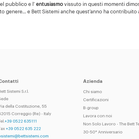
el pubblico e l’
entusiasmo
vissuto in questi momenti dimos
sto genere… e Bett Sistemi anche quest’anno ha contribuito 
Contatti
Azienda
Bett Sistemi S.r.l.
Chi siamo
Sede
Certificazioni
Via della Costituzione, 55
B-group
42015 Correggio (Re) - Italy
Lavora con noi
el.
+39 0522 635111
Non Solo Lavoro - The Bett 
Fax
+39 0522 635 222
30-50° Anniversario
bsistemi@bettsistemi.com