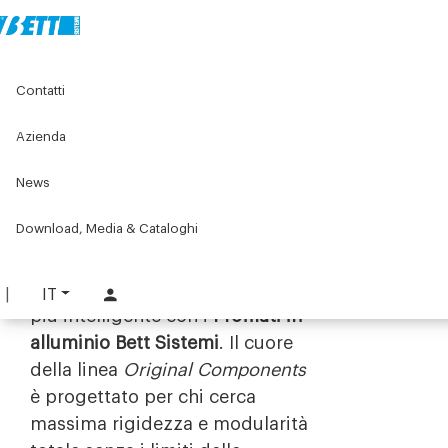
Contatti
Azienda
Sistemi strutturali in
alluminio: La modularità
News
senza confini
Download, Media & Cataloghi
Progetta e costruisci in modo
IT
più intelligente con i
Profilati in
alluminio Bett Sistemi
. Il cuore
della linea
Original Components
è progettato per chi cerca
massima rigidezza e modularità