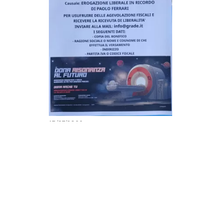
15/07/2026
6ª Festa in ricordo di Paolo
Ferrari "Il Moster": Insieme per
donare risonanza al futuro
×
ISCRIVITI ALLA NEWSLETTER